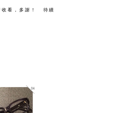
請收看，多謝！
待續