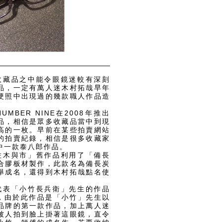
的收藏品之中能令眼鏡迷較有深刻
品，一定有萬人迷木村拓哉早年
硬照中出現過的幾款職人作品造
UMBER NINE在2008年推出
品，相信是眾多收藏品當中到現
高的一枚。早前在某些拍賣網站
的拍賣紀錄，相信是很多收藏家
中一款泰八郎作品。
佐佐木與市」舊作品利用了「備長
合膠板材製作，此款名為備長炭
舉成名，還得到木村拓哉點名使
能代表「小竹長兵衛」先生的作品
屬，由於此作品是「小竹」先生以
品牌的第一款作品，加上萬人迷
被人拍到臉上掛著這眼鏡，直令