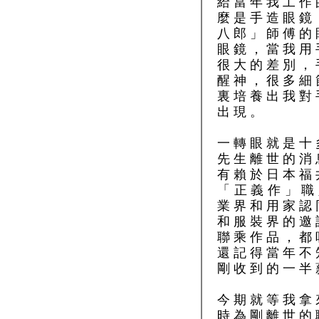
給當年我工作
麼是手造眼鏡
八郎」師傅的
眼鏡，當我用
很大的差別，
醒神，很多細
裏培養出我對
出現。
一轉眼就是十
先生離世的消
有賴於日本福
「正義作」職
業界和用家認
和服裝界的邀
聯乘作品，都
還記得當年不
剛收到的一半
今期就等我拿
時為剛離世的