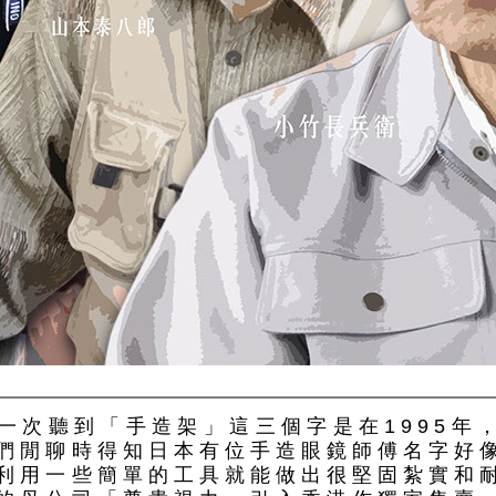
一次聽到「手造架」這三個字是在1995年
們閒聊時得知日本有位手造眼鏡師傅名字好
利用一些簡單的工具就能做出很堅固紮實和