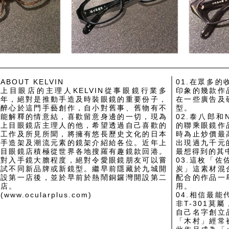
ABOUT KELVIN
01.在眾多
上目眼店的主理人KELVIN從事眼鏡行業多
印象的幾款作
年，絕對是推動手造及時裝眼鏡的重要份子，
在一些廣告及
醉心於這門手藝創作，自小對舊事、舊物有不
型。
能解釋的情意結，喜歡留意身邊的一切，現為
02.泰八郎和N
上目眼鏡店主理人的他，希望透過自己喜歡的
的聯乘眼鏡作
工作及所見所聞，將擁有悠長歷史文化的日本
時為止炒價最
手造架及潮流元素的鏡架介紹給各位。近年上
出現過九千元
目眼鏡店積極從世界各地搜羅有趣鏡款回港。
最想得到的其
對入手鏡大膽程度，絕對令愛眼鏡朋友可以嘗
03.這枚「
試不同新品牌或新鏡型。繼早前隱藏於九城開
炭」這素材混
設第一店後，並於早前於熱鬧銅鑼灣開設第二
配合的作品一
店。
用。
(www.ocularplus.com)
04.相信最
非T-301莫
自己名字創立
「木村」經常