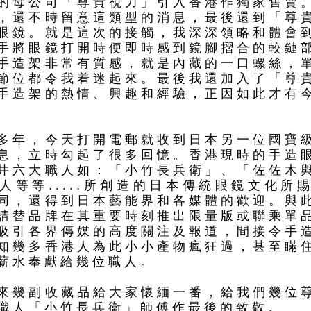
的母公司「尊貴視力」引入香港作獨家售賣
，還不時留意這類型的消息，最後還到「尊
眼鏡。就是這次的接觸，我深深領略和體會
手將眼鏡打開時便即時感到鏡腳摺合的較鏈
手造架非常有質感，就是內藏的一口螺絲，
節位都令我着迷起來。最後我還加入了「尊
手造架的熱情、興趣和經驗，正因如此才有
多年，今天打開電郵就收到日本另一位國寶
息，立時勾起了很多回憶。香港現時的手造
井六大職人如：「小竹長兵衛」、「佐佐木
人等等.....所創造的日本傳統眼鏡文化所
同，還得到日本藝能界和各媒體的歡迎。與
請替品牌在其重要時刻推出限量版或聯乘單
吸引各界傳媒的高度關注及報道，間接令手
知幾多香港人為此小小產物瘋狂過，甚至瞞
薪水奉獻給幾位職人。
來幾副收藏品給大家懷緬一番，給我們幾位
職人「小竹長兵衛」師傅作最後的致敬。