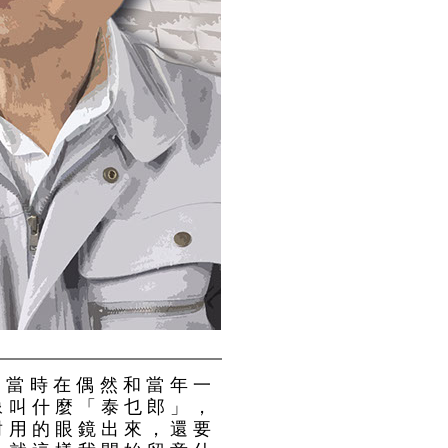
，當時在偶然和當年一
像叫什麼「泰乜郎」，
耐用的眼鏡出來，還要