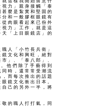
。就這樣我開始留意什
貴視力」親身接觸「泰
到甚麼是紮實和堅固的
部分和一般膠框眼鏡有
單從肉眼看起來已份外
貴視力」工作，就是這
今天「上目眼鏡店」的
級職人「小竹長兵衛」
眼鏡文化和興旺，絕對
與市」、「泰八郎」、
賜。他們除了手藝得到
此同時，還常常受潮流
品，而每次推出的話題
造眼鏡文化衝出日本。
住自己的另外一半，將
尊敬的職人打打氣，同